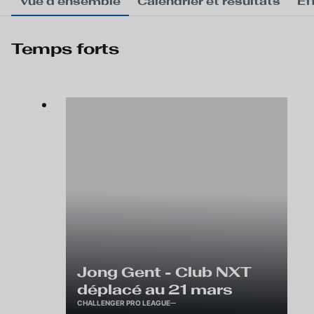
Vue d'ensemble
Calendrier et résultats
Ef
Temps forts
Jong Gent - Club NXT
déplacé au 21 mars
CHALLENGER PRO LEAGUE