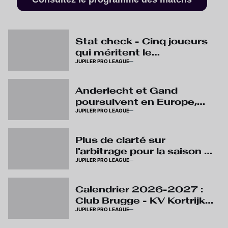
Stat check - Cinq joueurs
qui méritent le
JUPILER PRO LEAGUE
déplacement au stade
Anderlecht et Gand
poursuivent en Europe,
JUPILER PRO LEAGUE
matchs de la journée 3
déplacés
Plus de clarté sur
l'arbitrage pour la saison à
JUPILER PRO LEAGUE
venir avec les annonces
du VAR
Calendrier 2026-2027 :
Club Brugge - KV Kortrijk
JUPILER PRO LEAGUE
en match d’ouverture de
la nouvelle saison, premier