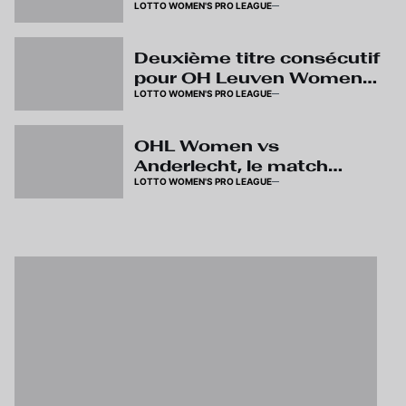
LOTTO WOMEN'S PRO LEAGUE
individuels
Deuxième titre consécutif
pour OH Leuven Women
LOTTO WOMEN'S PRO LEAGUE
en Lotto Super League
OHL Women vs
Anderlecht, le match
LOTTO WOMEN'S PRO LEAGUE
décisif pour le titre
samedi