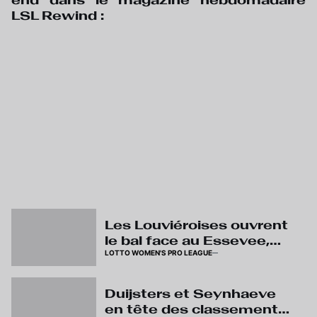
end dans le magazine hebdomadaire
LSL Rewind :
Les Louviéroises ouvrent
le bal face au Essevee,
LOTTO WOMEN'S PRO LEAGUE
premier duel wallon lors
de la 2ème journée
Duijsters et Seynhaeve
en tête des classements