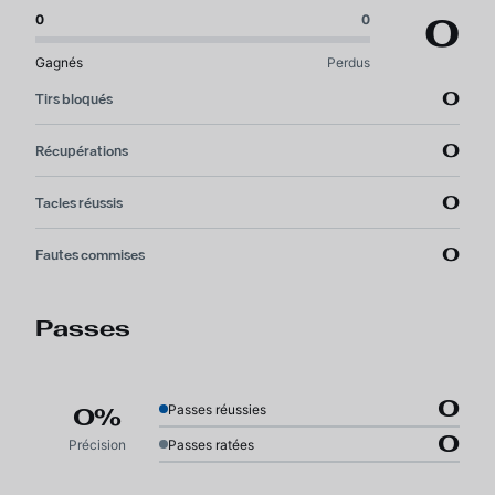
0
0
0
Gagnés
Perdus
0
Tirs bloqués
0
Récupérations
0
Tacles réussis
0
Fautes commises
Passes
0
Passes réussies
0%
0
Précision
Passes ratées