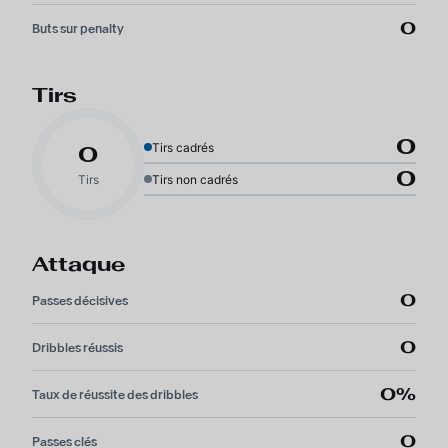
0
Buts sur penalty
Tirs
0
Tirs cadrés
0
0
Tirs
Tirs non cadrés
Attaque
0
Passes décisives
0
Dribbles réussis
0%
Taux de réussite des dribbles
0
Passes clés