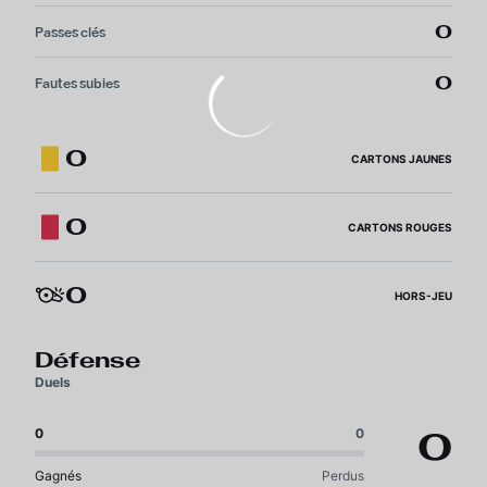
0
Passes clés
0
Fautes subies
0
CARTONS JAUNES
0
CARTONS ROUGES
0
HORS-JEU
Défense
Duels
0
0
0
Gagnés
Perdus