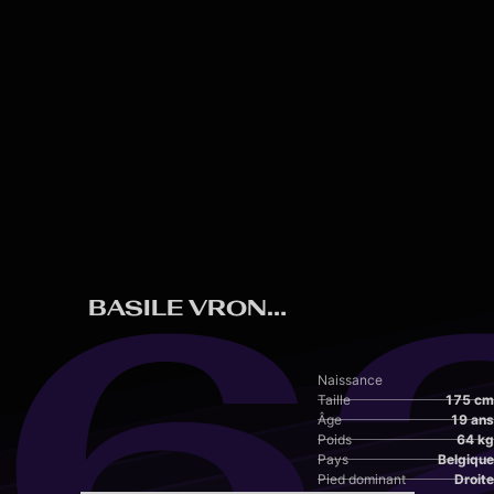
Skip to main content
6
BASILE VRONINKS
Naissance
Taille
175 cm
Âge
19 ans
Poids
64 kg
Pays
Belgique
Pied dominant
Droite