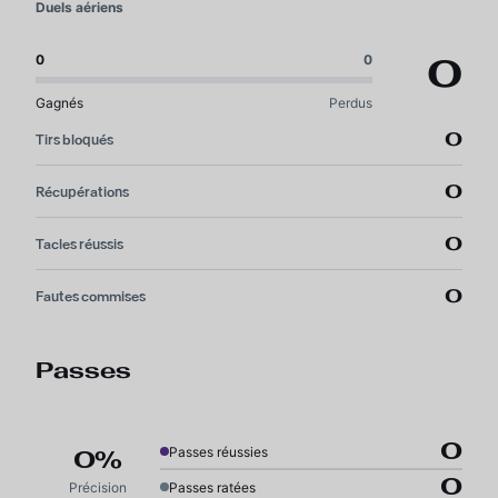
Duels aériens
0
0
0
Gagnés
Perdus
0
Tirs bloqués
0
Récupérations
0
Tacles réussis
0
Fautes commises
Passes
0
Passes réussies
0%
0
Précision
Passes ratées