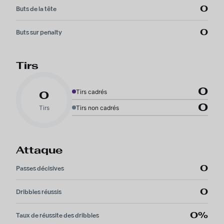
0
Buts de la tête
0
Buts sur penalty
Tirs
0
Tirs cadrés
0
0
Tirs
Tirs non cadrés
Attaque
0
Passes décisives
0
Dribbles réussis
0%
Taux de réussite des dribbles