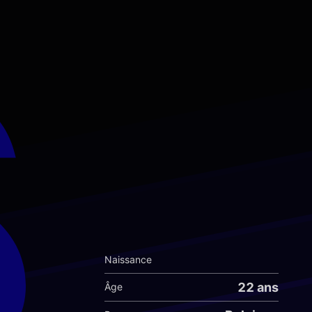
6
Naissance
22 ans
Âge