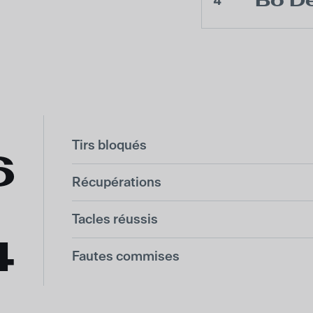
Bo De
4
Tirs bloqués
6
Récupérations
Tacles réussis
4
Fautes commises