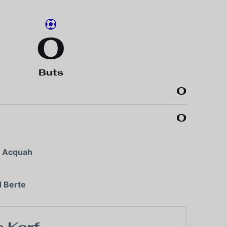
0
Buts
0
0
 Acquah
 Berte