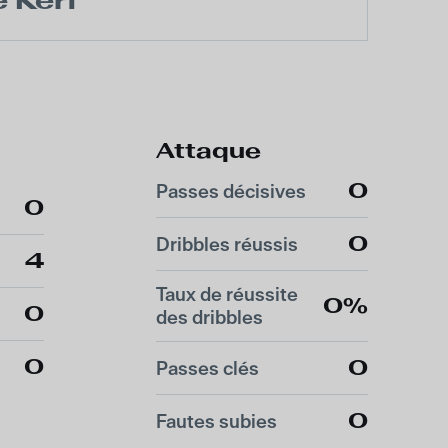
 Kerf
Attaque
0
Passes décisives
0
0
Dribbles réussis
4
Taux de réussite
0%
0
des dribbles
0
0
Passes clés
0
Fautes subies