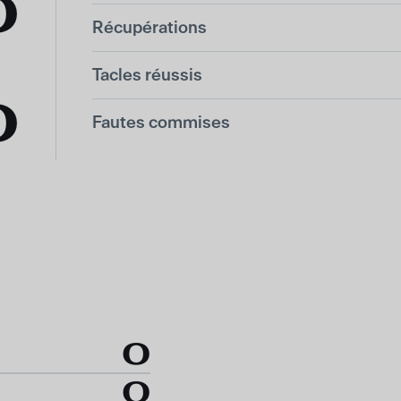
0
Récupérations
Tacles réussis
0
Fautes commises
0
0