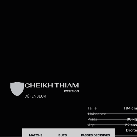
Skip to main content
CHEIKH THIAM
POSITION
DÉFENSEUR
Taille
194 cm
Naissance
Poids
80 kg
Âge
22 ans
Pied dominant
Droite
MATCHS
BUTS
PASSES DÉCISIVES