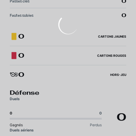
0
Passes clés
0
Fautes subies
0
CARTONS JAUNES
0
CARTONS ROUGES
0
HORS-JEU
Défense
Duels
0
0
0
Gagnés
Perdus
Duels aériens