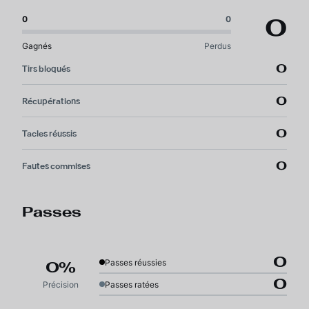
0
0
0
Gagnés
Perdus
0
Tirs bloqués
0
Récupérations
0
Tacles réussis
0
Fautes commises
Passes
0
Passes réussies
0%
0
Précision
Passes ratées