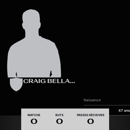
Skip to main content
CRAIG BELLAMY
Naissance
Âge
47 ans
MATCHS
BUTS
PASSES DÉCISIVES
0
0
0