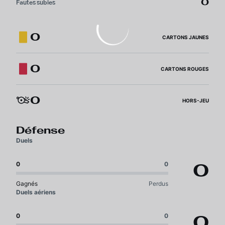
0
Fautes subies
0
CARTONS JAUNES
0
CARTONS ROUGES
0
HORS-JEU
Défense
Duels
0
0
0
Gagnés
Perdus
Duels aériens
0
0
0