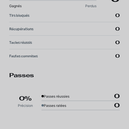
Gagnés
Perdus
0
Tirs bloqués
0
Récupérations
0
Tacles réussis
0
Fautes commises
Passes
0
Passes réussies
0%
0
Précision
Passes ratées