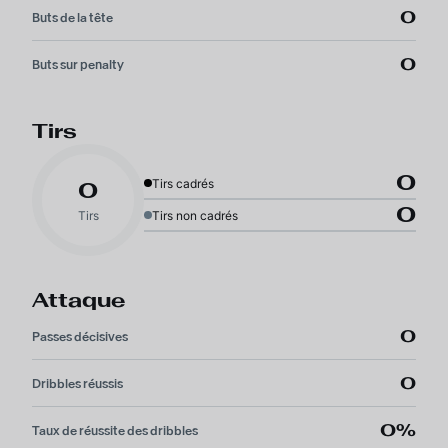
0
Buts de la tête
0
Buts sur penalty
Tirs
0
Tirs cadrés
0
0
Tirs
Tirs non cadrés
Attaque
0
Passes décisives
0
Dribbles réussis
0%
Taux de réussite des dribbles