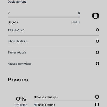
Duels aériens
0
0
0
Gagnés
Perdus
0
Tirs bloqués
0
Récupérations
0
Tacles réussis
0
Fautes commises
Passes
0
Passes réussies
0%
0
Précision
Passes ratées