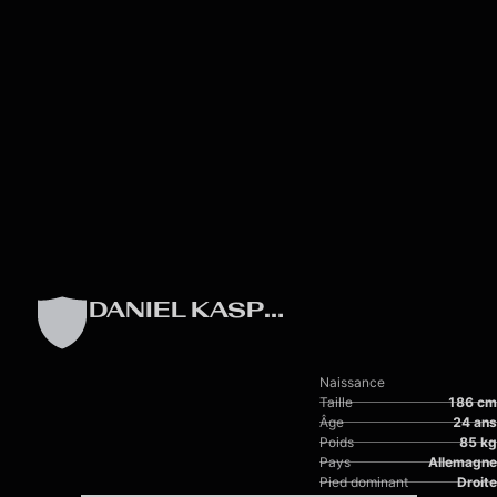
Skip to main content
DANIEL KASPER
Naissance
Taille
186 cm
Âge
24 ans
Poids
85 kg
Pays
Allemagne
Pied dominant
Droite