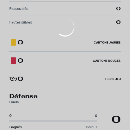
0
Passes clés
0
Fautes subies
0
CARTONS JAUNES
0
CARTONS ROUGES
0
HORS-JEU
Défense
Duels
0
0
0
Gagnés
Perdus