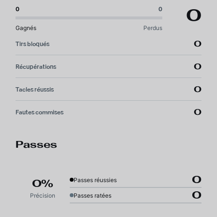
0
0
0
Gagnés
Perdus
0
Tirs bloqués
0
Récupérations
0
Tacles réussis
0
Fautes commises
Passes
0
Passes réussies
0%
0
Précision
Passes ratées