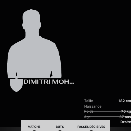
Skip to main content
DIMITRI MOHAMED
Taille
182 cm
Naissance
Poids
70 kg
Âge
37 ans
Pied dominant
Droite
MATCHS
BUTS
PASSES DÉCISIVES