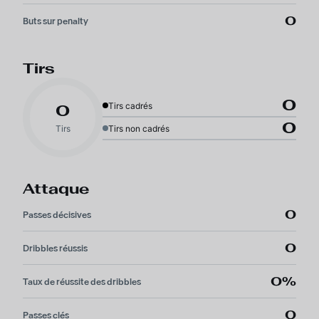
0
Buts sur penalty
Tirs
0
Tirs cadrés
0
0
Tirs
Tirs non cadrés
Attaque
0
Passes décisives
0
Dribbles réussis
0%
Taux de réussite des dribbles
0
Passes clés