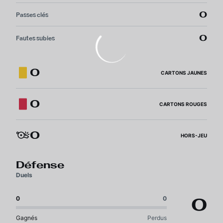
0
Passes clés
0
Fautes subies
0
CARTONS JAUNES
0
CARTONS ROUGES
0
HORS-JEU
Défense
Duels
0
0
0
Gagnés
Perdus