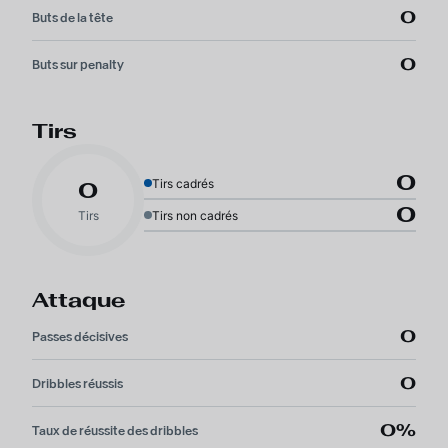
0
Buts de la tête
0
Buts sur penalty
Tirs
0
Tirs cadrés
0
0
Tirs
Tirs non cadrés
Attaque
0
Passes décisives
0
Dribbles réussis
0%
Taux de réussite des dribbles