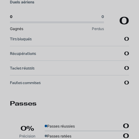
Duels aériens
0
0
0
Gagnés
Perdus
0
Tirs bloqués
0
Récupérations
0
Tacles réussis
0
Fautes commises
Passes
0
Passes réussies
0%
0
Précision
Passes ratées