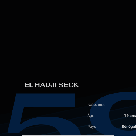
Skip to main content
5
EL HADJI SECK
Naissance
Âge
19 ans
Pays
Sénégal