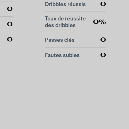
0
Dribbles réussis
0
Taux de réussite
0%
0
des dribbles
0
0
Passes clés
0
Fautes subies