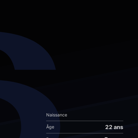
6
Naissance
22 ans
Âge