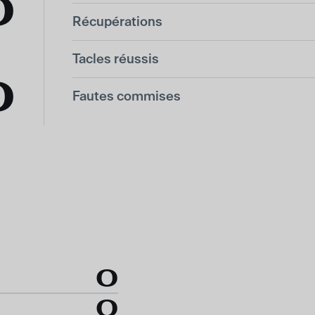
0
Récupérations
Tacles réussis
0
Fautes commises
0
0