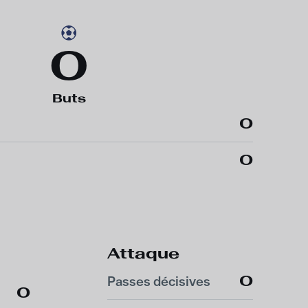
0
Buts
0
0
Attaque
0
Passes décisives
0