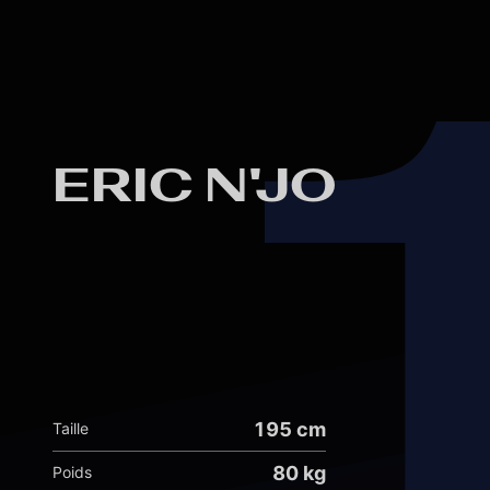
ERIC N'JO
195 cm
Taille
80 kg
Poids