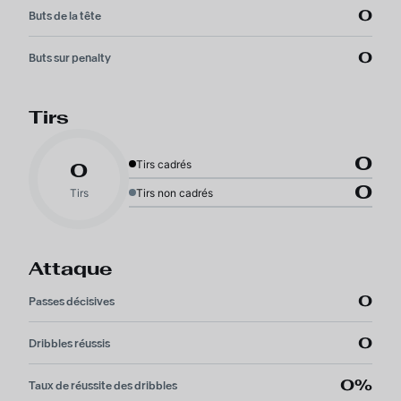
0
Buts de la tête
0
Buts sur penalty
Tirs
0
Tirs cadrés
0
0
Tirs
Tirs non cadrés
Attaque
0
Passes décisives
0
Dribbles réussis
0%
Taux de réussite des dribbles