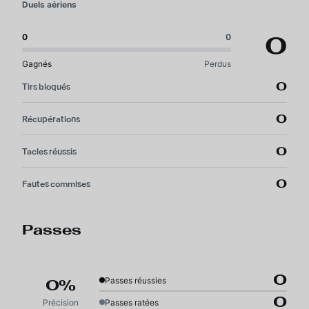
Duels aériens
0
0
0
Gagnés
Perdus
0
Tirs bloqués
0
Récupérations
0
Tacles réussis
0
Fautes commises
Passes
0
Passes réussies
0%
0
Précision
Passes ratées