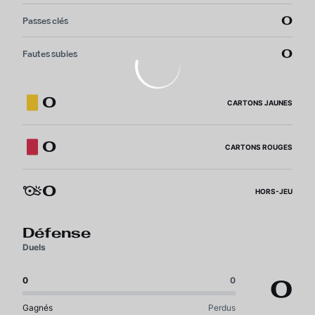
0
Passes clés
0
Fautes subies
0
CARTONS JAUNES
0
CARTONS ROUGES
0
HORS-JEU
Défense
Duels
0
0
0
Gagnés
Perdus