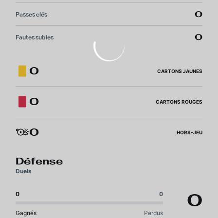
0
Passes clés
0
Fautes subies
0
CARTONS JAUNES
0
CARTONS ROUGES
0
HORS-JEU
Défense
Duels
0
0
0
Gagnés
Perdus