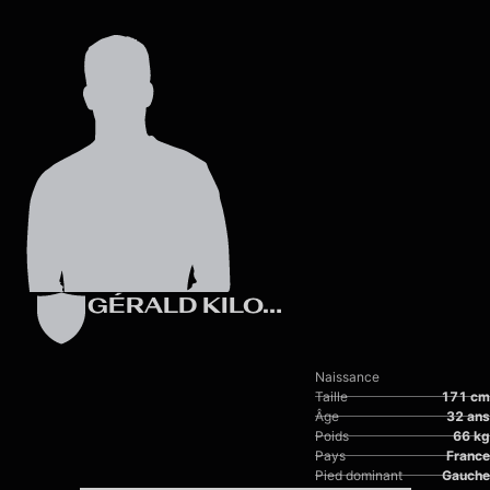
Skip to main content
GÉRALD KILOTA
Naissance
Taille
171 cm
Âge
32 ans
Poids
66 kg
Pays
France
Pied dominant
Gauche