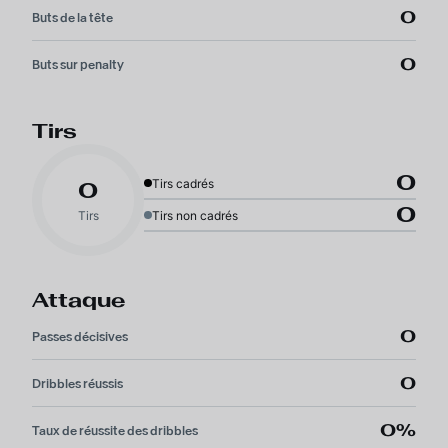
0
Buts de la tête
0
Buts sur penalty
Tirs
0
Tirs cadrés
0
0
Tirs
Tirs non cadrés
Attaque
0
Passes décisives
0
Dribbles réussis
0%
Taux de réussite des dribbles