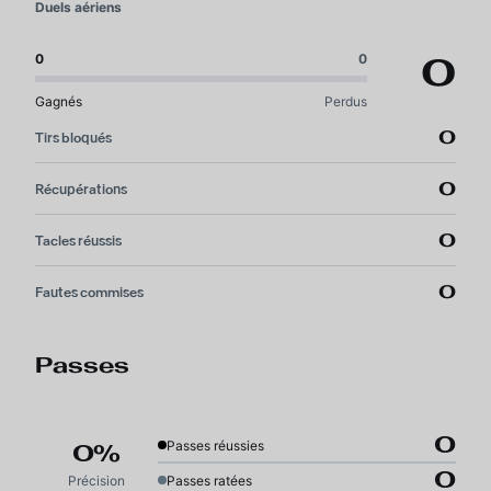
Duels aériens
0
0
0
Gagnés
Perdus
0
Tirs bloqués
0
Récupérations
0
Tacles réussis
0
Fautes commises
Passes
0
Passes réussies
0%
0
Précision
Passes ratées