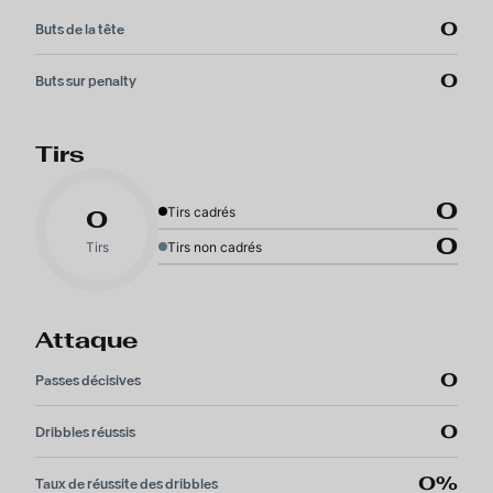
0
Buts de la tête
0
Buts sur penalty
Tirs
0
Tirs cadrés
0
0
Tirs
Tirs non cadrés
Attaque
0
Passes décisives
0
Dribbles réussis
0%
Taux de réussite des dribbles