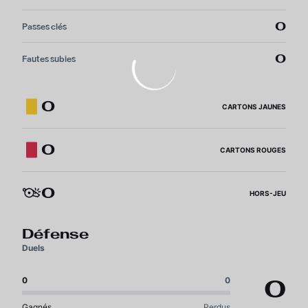
0
Passes clés
0
Fautes subies
0
CARTONS JAUNES
0
CARTONS ROUGES
0
HORS-JEU
Défense
Duels
0
0
0
Gagnés
Perdus