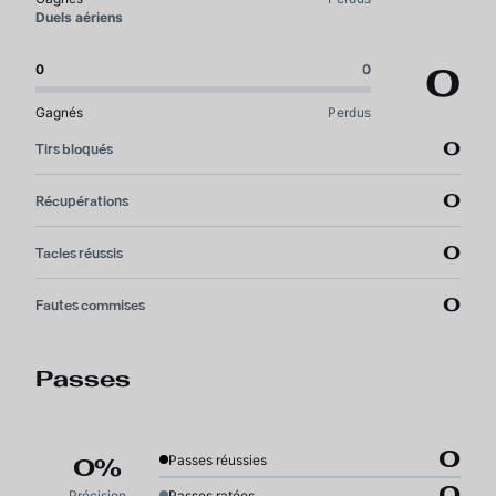
Duels aériens
0
0
0
Gagnés
Perdus
0
Tirs bloqués
0
Récupérations
0
Tacles réussis
0
Fautes commises
Passes
0
Passes réussies
0%
0
Précision
Passes ratées