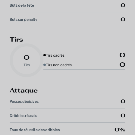
0
Buts de la tête
0
Buts sur penalty
Tirs
0
Tirs cadrés
0
0
Tirs
Tirs non cadrés
Attaque
0
Passes décisives
0
Dribbles réussis
0%
Taux de réussite des dribbles