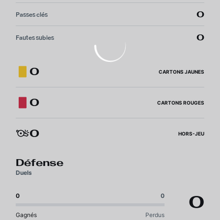
0
Passes clés
0
Fautes subies
0
CARTONS JAUNES
0
CARTONS ROUGES
0
HORS-JEU
Défense
Duels
0
0
0
Gagnés
Perdus