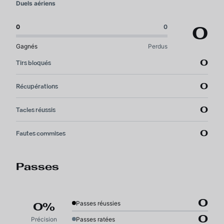
Duels aériens
0
0
0
Gagnés
Perdus
0
Tirs bloqués
0
Récupérations
0
Tacles réussis
0
Fautes commises
Passes
0
Passes réussies
0%
0
Précision
Passes ratées