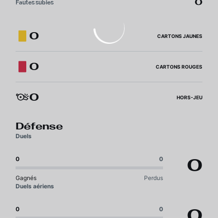
0
Fautes subies
0
CARTONS JAUNES
0
CARTONS ROUGES
0
HORS-JEU
Défense
Duels
0
0
0
Gagnés
Perdus
Duels aériens
0
0
0