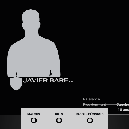
Skip to main content
JAVIER BARES FERNANDEZ
Naissance
Pied dominant
Gauche
Âge
18 ans
MATCHS
BUTS
PASSES DÉCISIVES
0
0
0