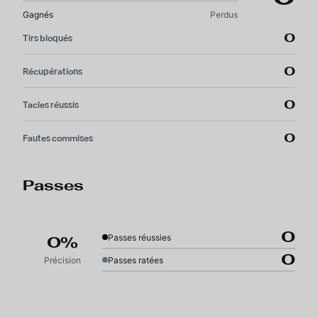
Gagnés
Perdus
0
Tirs bloqués
0
Récupérations
0
Tacles réussis
0
Fautes commises
Passes
0
Passes réussies
0%
0
Précision
Passes ratées