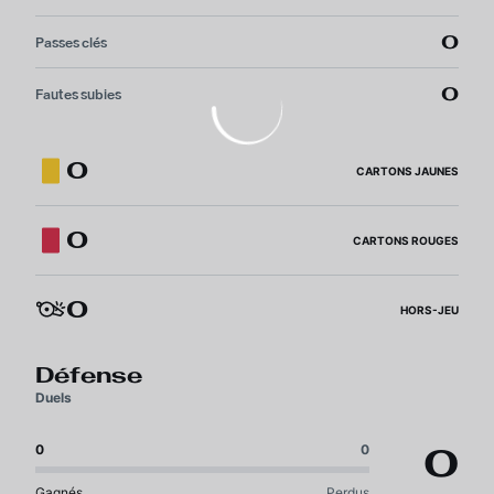
0
Passes clés
0
Fautes subies
0
CARTONS JAUNES
0
CARTONS ROUGES
0
HORS-JEU
Défense
Duels
0
0
0
Gagnés
Perdus