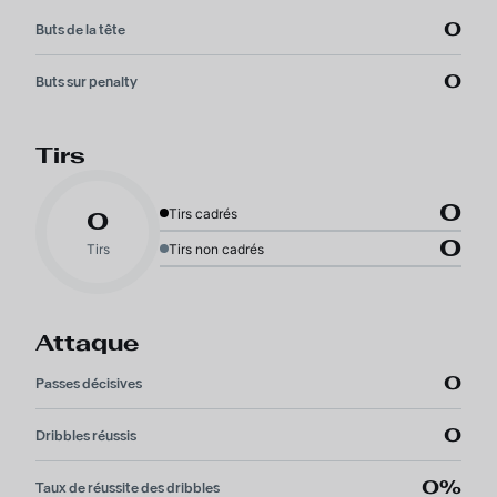
0
Buts de la tête
0
Buts sur penalty
Tirs
0
Tirs cadrés
0
0
Tirs
Tirs non cadrés
Attaque
0
Passes décisives
0
Dribbles réussis
0%
Taux de réussite des dribbles