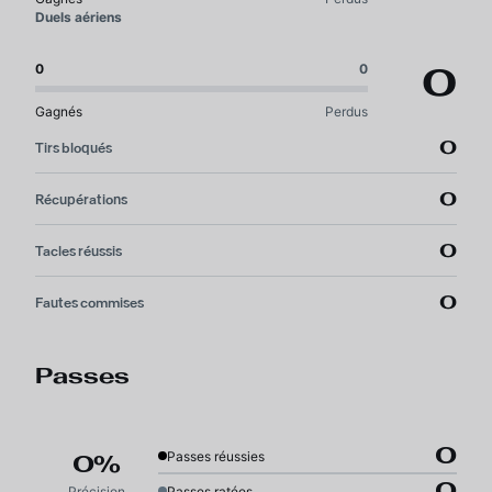
Duels aériens
0
0
0
Gagnés
Perdus
0
Tirs bloqués
0
Récupérations
0
Tacles réussis
0
Fautes commises
Passes
0
Passes réussies
0%
0
Précision
Passes ratées