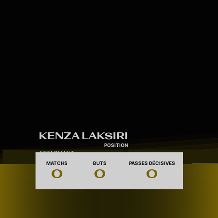
Skip to main content
7
KENZA LAKSIRI
POSITION
ATTAQUANT
MATCHS
BUTS
PASSES DÉCISIVES
0
0
0