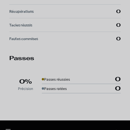
0
Récupérations
0
Tacles réussis
0
Fautes commises
Passes
0
Passes réussies
0%
0
Précision
Passes ratées