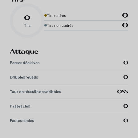
0
Tirs cadrés
0
0
Tirs
Tirs non cadrés
Attaque
0
Passes décisives
0
Dribbles réussis
0%
Taux de réussite des dribbles
0
Passes clés
0
Fautes subies