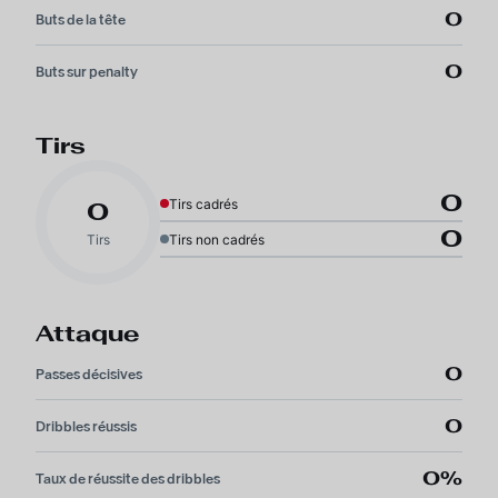
0
Buts de la tête
0
Buts sur penalty
Tirs
0
Tirs cadrés
0
0
Tirs
Tirs non cadrés
Attaque
0
Passes décisives
0
Dribbles réussis
0%
Taux de réussite des dribbles