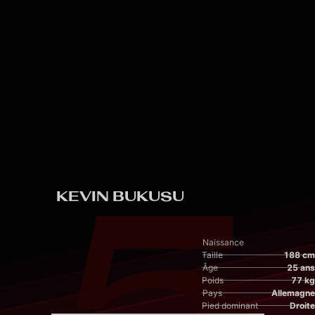
Skip to main content
5
KEVIN BUKUSU
Naissance
Taille
188 cm
Âge
25 ans
Poids
77 kg
Pays
Allemagne
Pied dominant
Droite