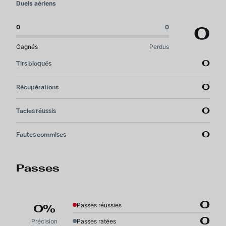
Duels aériens
0
0
0
Gagnés
Perdus
0
Tirs bloqués
0
Récupérations
0
Tacles réussis
0
Fautes commises
Passes
0
Passes réussies
0%
0
Précision
Passes ratées