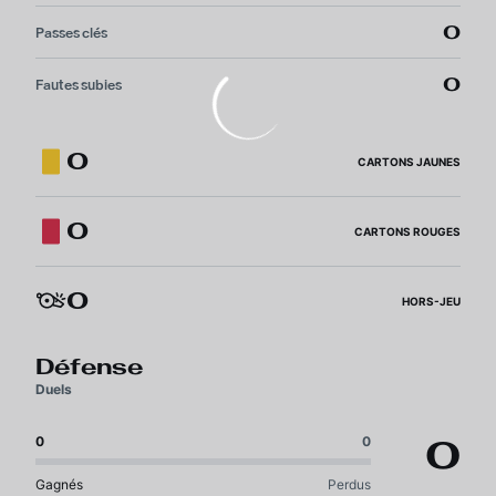
0
Passes clés
0
Fautes subies
0
CARTONS JAUNES
0
CARTONS ROUGES
0
HORS-JEU
Défense
Duels
0
0
0
Gagnés
Perdus