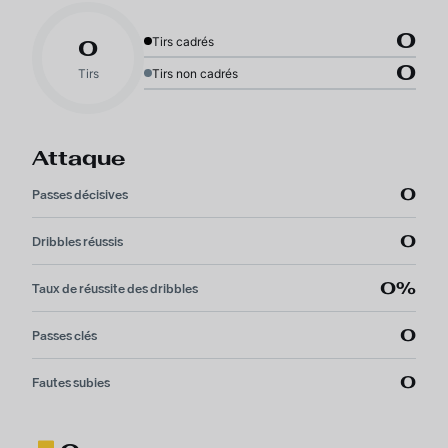
0
Tirs cadrés
0
0
Tirs
Tirs non cadrés
Attaque
0
Passes décisives
0
Dribbles réussis
0%
Taux de réussite des dribbles
0
Passes clés
0
Fautes subies