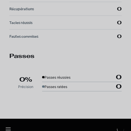
0
Récupérations
0
Tacles réussis
0
Fautes commises
Passes
0
Passes réussies
0%
0
Précision
Passes ratées