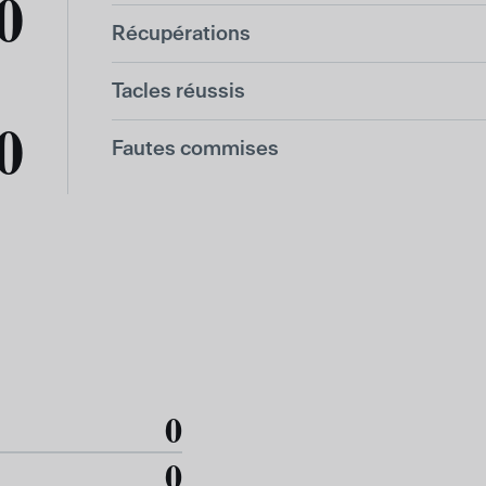
0
Récupérations
Tacles réussis
0
Fautes commises
0
0