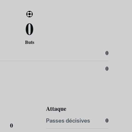
0
Buts
0
0
Attaque
0
Passes décisives
0