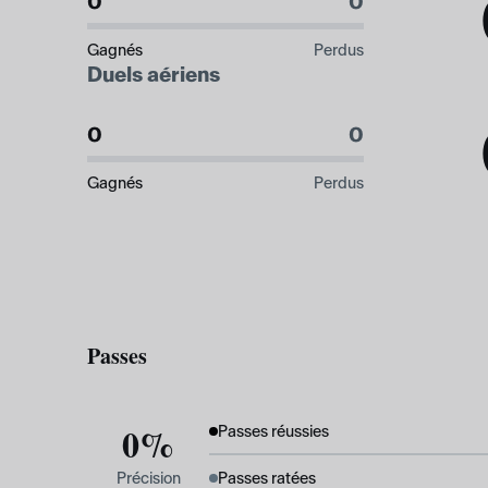
0
0
Gagnés
Perdus
Duels aériens
0
0
Gagnés
Perdus
Passes
0%
Passes réussies
Précision
Passes ratées