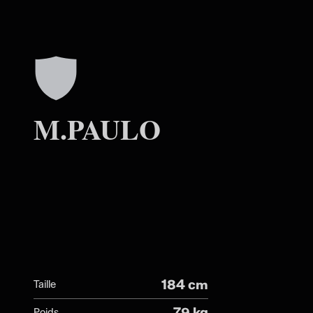
M.PAULO
184 cm
Taille
79 kg
Poids