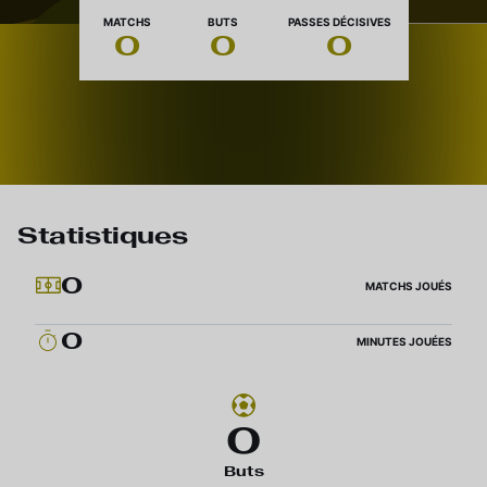
Nationalité
MATCHS
BUTS
PASSES DÉCISIVES
0
0
0
Statistiques
0
MATCHS JOUÉS
0
MINUTES JOUÉES
0
Buts