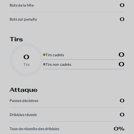
0
Buts de la tête
0
Buts sur penalty
Tirs
0
Tirs cadrés
0
0
Tirs
Tirs non cadrés
Attaque
0
Passes décisives
0
Dribbles réussis
0%
Taux de réussite des dribbles