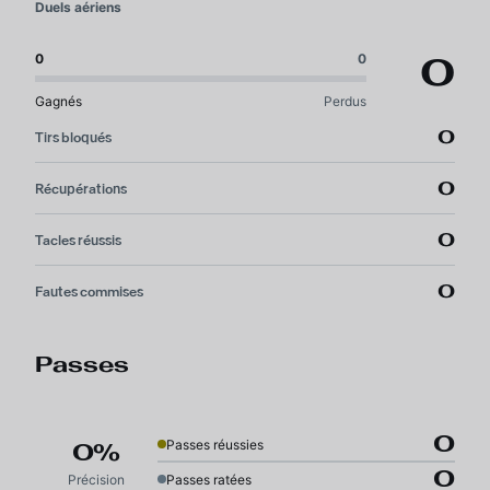
Duels aériens
0
0
0
Gagnés
Perdus
0
Tirs bloqués
0
Récupérations
0
Tacles réussis
0
Fautes commises
Passes
0
Passes réussies
0%
0
Précision
Passes ratées