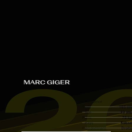
Skip to main content
2
MARC GIGER
Naissance
Taille
185 cm
Âge
22 ans
Poids
78 kg
Pays
Suisse
Pied dominant
Droite