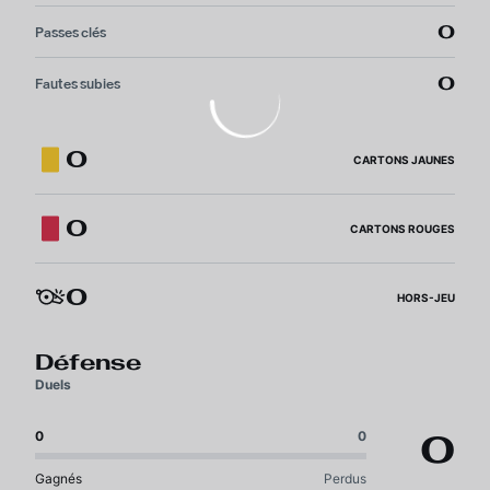
0
Passes clés
0
Fautes subies
0
CARTONS JAUNES
0
CARTONS ROUGES
0
HORS-JEU
Défense
Duels
0
0
0
Gagnés
Perdus