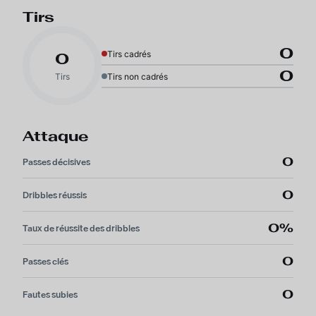
Tirs
0
Tirs cadrés
0
0
Tirs
Tirs non cadrés
Attaque
0
Passes décisives
0
Dribbles réussis
0%
Taux de réussite des dribbles
0
Passes clés
0
Fautes subies