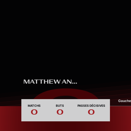
Skip to main content
3
MATTHEW ANDERSON
Pied dominant
Gauche
MATCHS
BUTS
PASSES DÉCISIVES
0
0
0