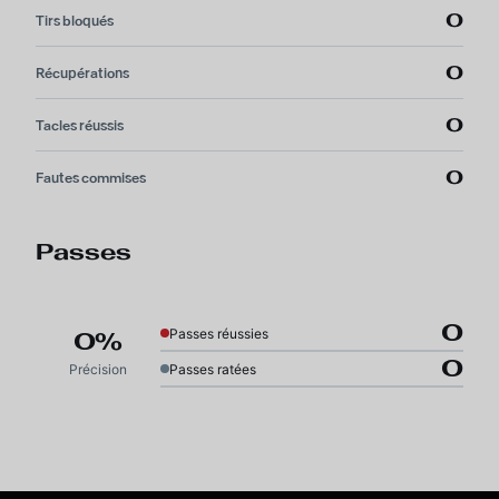
0
Tirs bloqués
0
Récupérations
0
Tacles réussis
0
Fautes commises
Passes
0
Passes réussies
0%
0
Précision
Passes ratées