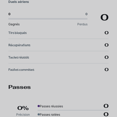
Duels aériens
0
0
0
Gagnés
Perdus
0
Tirs bloqués
0
Récupérations
0
Tacles réussis
0
Fautes commises
Passes
0
Passes réussies
0%
0
Précision
Passes ratées