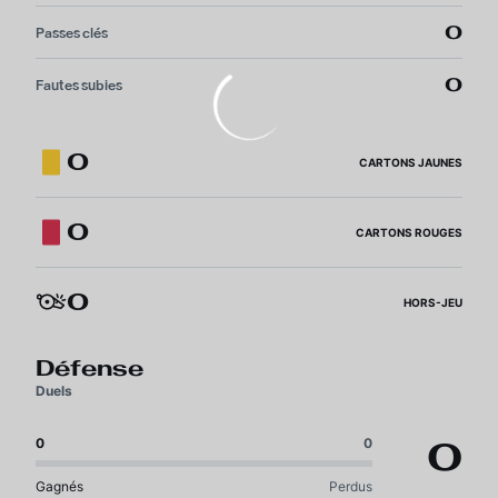
0
Passes clés
0
Fautes subies
0
CARTONS JAUNES
0
CARTONS ROUGES
0
HORS-JEU
Défense
Duels
0
0
0
Gagnés
Perdus