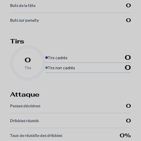
0
Buts de la tête
0
Buts sur penalty
Tirs
0
Tirs cadrés
0
0
Tirs
Tirs non cadrés
Attaque
0
Passes décisives
0
Dribbles réussis
0%
Taux de réussite des dribbles