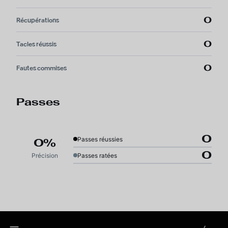
0
Récupérations
0
Tacles réussis
0
Fautes commises
Passes
0
Passes réussies
0%
0
Précision
Passes ratées