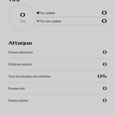
0
Tirs cadrés
0
0
Tirs
Tirs non cadrés
Attaque
0
Passes décisives
0
Dribbles réussis
0%
Taux de réussite des dribbles
0
Passes clés
0
Fautes subies