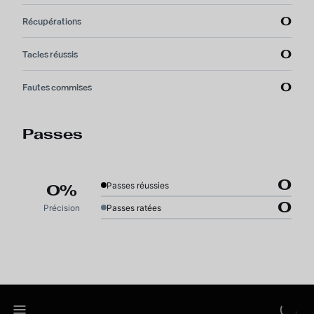
0
Récupérations
0
Tacles réussis
0
Fautes commises
Passes
0
Passes réussies
0%
0
Précision
Passes ratées