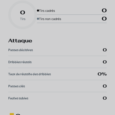
0
Tirs cadrés
0
0
Tirs
Tirs non cadrés
Attaque
0
Passes décisives
0
Dribbles réussis
0%
Taux de réussite des dribbles
0
Passes clés
0
Fautes subies