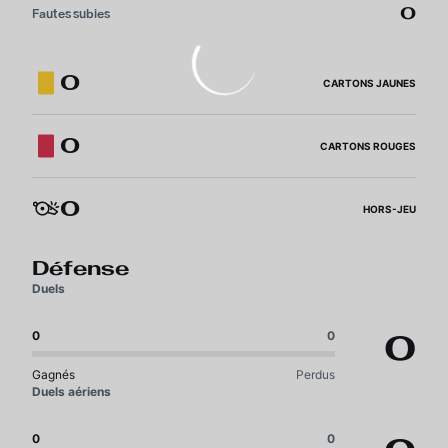
0
Fautes subies
0
CARTONS JAUNES
0
CARTONS ROUGES
0
HORS-JEU
Défense
Duels
0
0
0
Gagnés
Perdus
Duels aériens
0
0