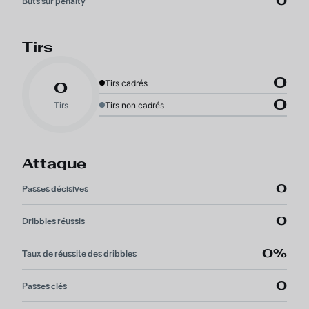
0
Buts sur penalty
Tirs
0
Tirs cadrés
0
0
Tirs
Tirs non cadrés
Attaque
0
Passes décisives
0
Dribbles réussis
0%
Taux de réussite des dribbles
0
Passes clés