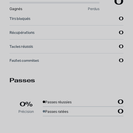
0
Gagnés
Perdus
0
Tirs bloqués
0
Récupérations
0
Tacles réussis
0
Fautes commises
Passes
0
Passes réussies
0%
0
Précision
Passes ratées