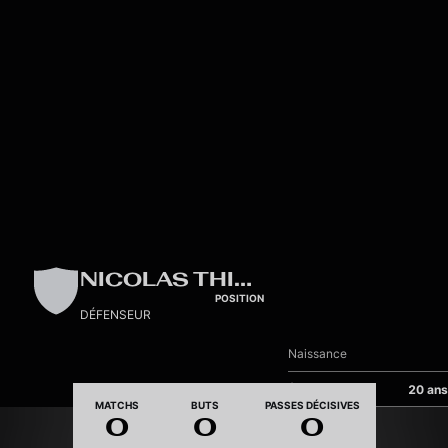
Skip to main content
NICOLAS THIENPONT
POSITION
DÉFENSEUR
Naissance
Âge
20 ans
MATCHS
BUTS
PASSES DÉCISIVES
0
0
0