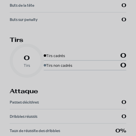
0
Buts de la tête
0
Buts sur penalty
Tirs
0
Tirs cadrés
0
0
Tirs
Tirs non cadrés
Attaque
0
Passes décisives
0
Dribbles réussis
0%
Taux de réussite des dribbles