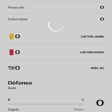
0
Passes clés
0
Fautes subies
0
CARTONS JAUNES
0
CARTONS ROUGES
0
HORS-JEU
Défense
Duels
0
0
0
Gagnés
Perdus