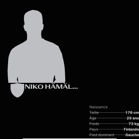
Skip to main content
NIKO HÄMÄLÄINEN
Naissance
Taille
178 cm
Âge
29 ans
Poids
73 kg
Pays
Finlande
Pied dominant
Gauche