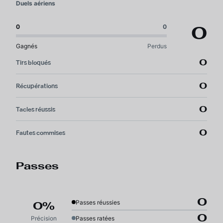
Duels aériens
0
0
0
Gagnés
Perdus
0
Tirs bloqués
0
Récupérations
0
Tacles réussis
0
Fautes commises
Passes
0
Passes réussies
0%
0
Précision
Passes ratées