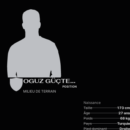
Skip to main content
OGUZ GÜÇTEKIN
POSITION
MILIEU DE TERRAIN
Naissance
Taille
173 cm
Âge
27 ans
Poids
68 kg
Pays
Turquie
Pied dominant
Droite