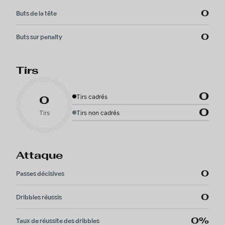
0
Buts de la tête
0
Buts sur penalty
Tirs
0
Tirs cadrés
0
0
Tirs
Tirs non cadrés
Attaque
0
Passes décisives
0
Dribbles réussis
0%
Taux de réussite des dribbles