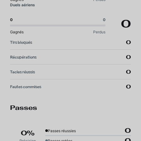
Duels aériens
0
0
0
Gagnés
Perdus
0
Tirs bloqués
0
Récupérations
0
Tacles réussis
0
Fautes commises
Passes
0
Passes réussies
0%
0
Précision
Passes ratées