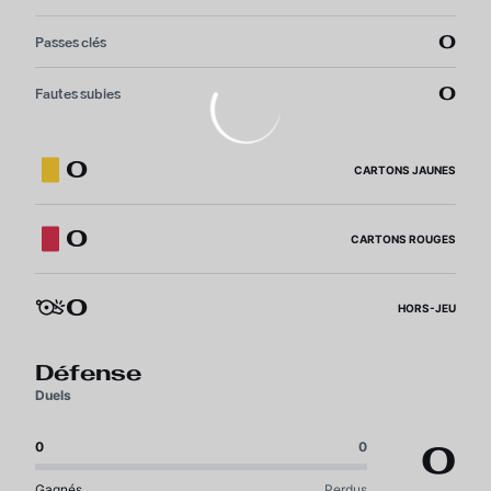
0
Passes clés
0
Fautes subies
0
CARTONS JAUNES
0
CARTONS ROUGES
0
HORS-JEU
Défense
Duels
0
0
0
Gagnés
Perdus