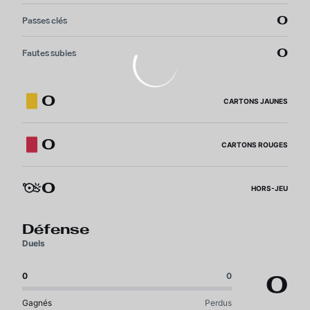
0
Passes clés
0
Fautes subies
0
CARTONS JAUNES
0
CARTONS ROUGES
0
HORS-JEU
Défense
Duels
0
0
0
Gagnés
Perdus