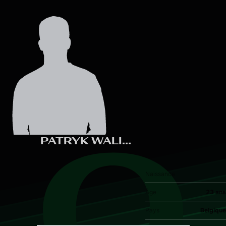
Skip to main content
0
PATRYK WALICKI
Naissance
Âge
23 ans
Pays
Belgique