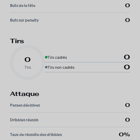
0
Buts de la tête
0
Buts sur penalty
Tirs
0
Tirs cadrés
0
0
Tirs
Tirs non cadrés
Attaque
0
Passes décisives
0
Dribbles réussis
0%
Taux de réussite des dribbles