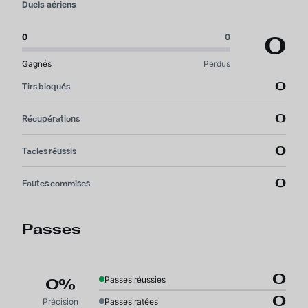
Duels aériens
0
0
0
Gagnés
Perdus
0
Tirs bloqués
0
Récupérations
0
Tacles réussis
0
Fautes commises
Passes
0
Passes réussies
0%
0
Précision
Passes ratées