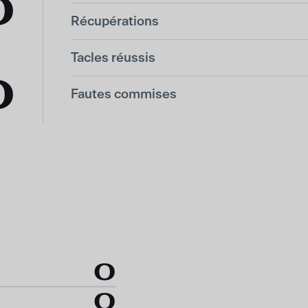
0
Récupérations
Tacles réussis
0
Fautes commises
0
0