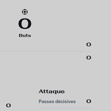
0
Buts
0
0
Attaque
0
Passes décisives
0