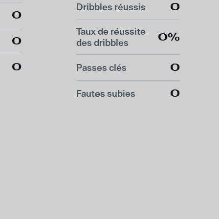
0
Dribbles réussis
0
Taux de réussite
0%
0
des dribbles
0
0
Passes clés
0
Fautes subies