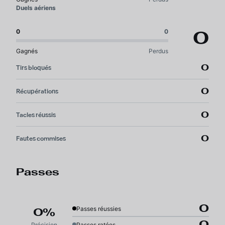
Duels aériens
0
0
0
Gagnés
Perdus
0
Tirs bloqués
0
Récupérations
0
Tacles réussis
0
Fautes commises
Passes
0
Passes réussies
0%
0
Précision
Passes ratées