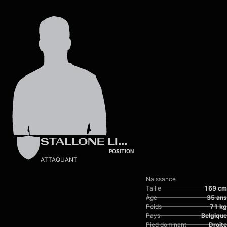
Skip to main content
STALLONE LIMBOMBE
POSITION
ATTAQUANT
Naissance
Taille
169 cm
Âge
35 ans
Poids
71 kg
Pays
Belgique
Pied dominant
Droite