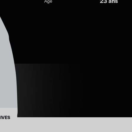
23 ans
Âge
IVES