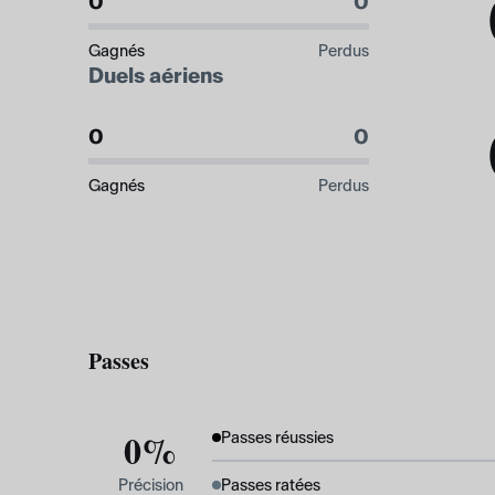
0
0
Gagnés
Perdus
Duels aériens
0
0
Gagnés
Perdus
Passes
0%
Passes réussies
Précision
Passes ratées