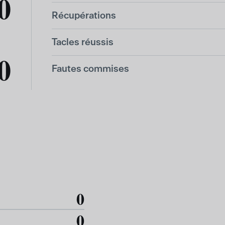
0
Récupérations
Tacles réussis
0
Fautes commises
0
0