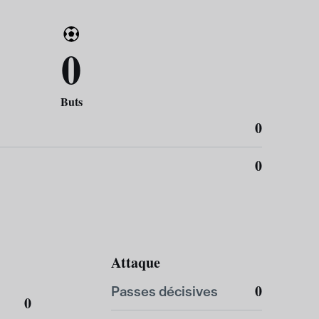
0
Buts
0
0
Attaque
0
Passes décisives
0