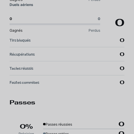
Duels aériens
0
0
0
Gagnés
Perdus
0
Tirs bloqués
0
Récupérations
0
Tacles réussis
0
Fautes commises
Passes
0
Passes réussies
0%
0
Précision
Passes ratées