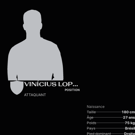
Skip to main content
VINÍCIUS LOPES
POSITION
ATTAQUANT
Naissance
Taille
180 cm
Âge
27 ans
Poids
75 kg
Pays
Brésil
Pied dominant
Droite