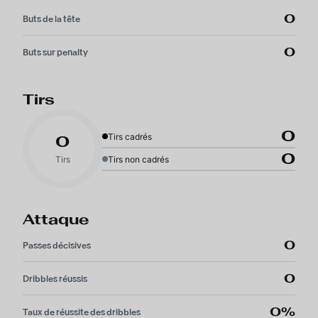
0
Buts de la tête
0
Buts sur penalty
Tirs
0
Tirs cadrés
0
0
Tirs
Tirs non cadrés
Attaque
0
Passes décisives
0
Dribbles réussis
0%
Taux de réussite des dribbles