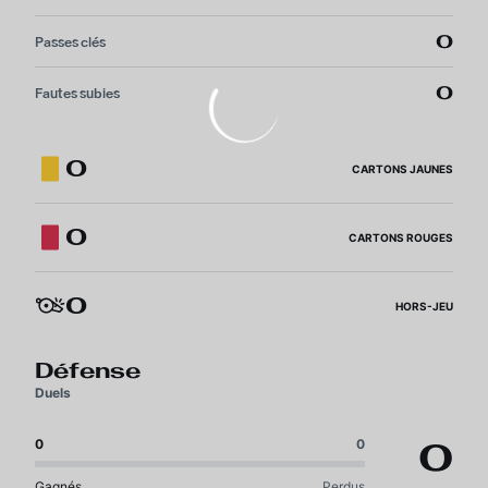
0
Passes clés
0
Fautes subies
0
CARTONS JAUNES
0
CARTONS ROUGES
0
HORS-JEU
Défense
Duels
0
0
0
Gagnés
Perdus