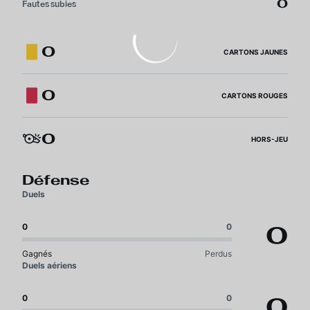
0
Fautes subies
0
CARTONS JAUNES
0
CARTONS ROUGES
0
HORS-JEU
Défense
Duels
0
0
0
Gagnés
Perdus
Duels aériens
0
0
0