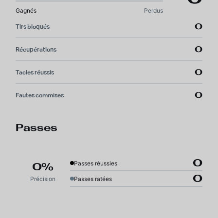
Gagnés
Perdus
0
Tirs bloqués
0
Récupérations
0
Tacles réussis
0
Fautes commises
Passes
0
Passes réussies
0%
0
Précision
Passes ratées