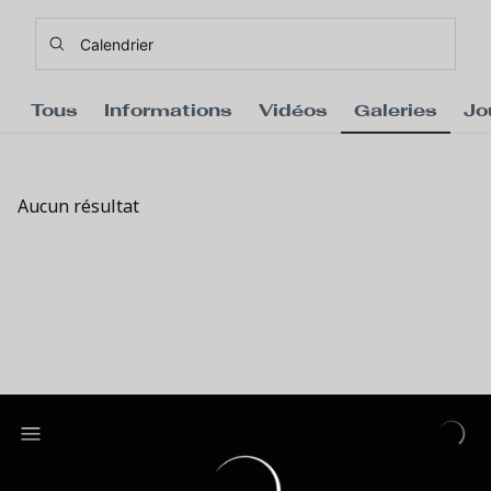
Skip to main content
Rechercher du contenu - Calendrier
Introduisez votre recherche, attendez quelques instant
Tous
Informations
Vidéos
Galeries
Jo
Aucun résultat
Aucun résultat