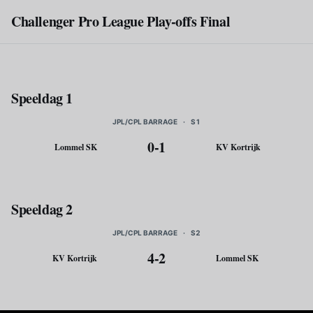
Skip to main content
Challenger Pro League Play-offs Final
Speeldag 1
JPL/CPL BARRAGE
·
S1
0
-
1
Lommel SK
KV Kortrijk
Speeldag 2
JPL/CPL BARRAGE
·
S2
4
-
2
KV Kortrijk
Lommel SK