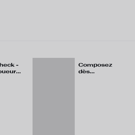
heck -
Composez
joueurs
dès
ritent
aujourd'hui
votre équipe
cement
Fantasy !
ade