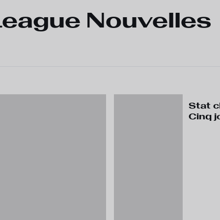
League Nouvelles
Stat c
Cinq 
qui mé
le
dépla
au st