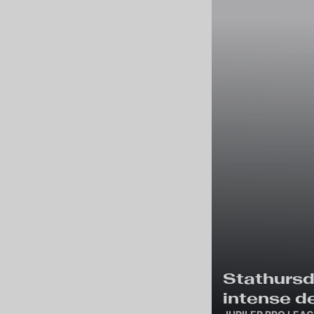
Stathursda
intense d