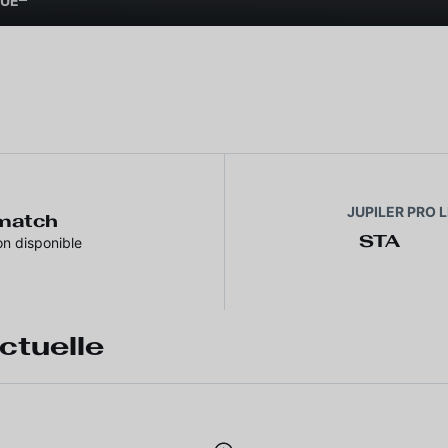
GUE
JUPILER PRO 
 match
STA
on disponible
ctuelle