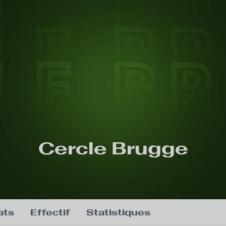
LE B
LE B
LE B
Cercle Brugge
ats
Effectif
Statistiques