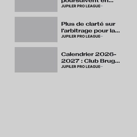
poursuivent en
JUPILER PRO LEAGUE
Europe, matchs de
la journée 3
déplacés
Plus de clarté sur
l'arbitrage pour la
JUPILER PRO LEAGUE
saison à venir avec
les annonces du
VAR
Calendrier 2026-
2027 : Club Brugge
JUPILER PRO LEAGUE
- KV Kortrijk en
match d’ouverture
de la nouvelle
saison, premier «
Super Sunday »
lors de la 4ème
journée