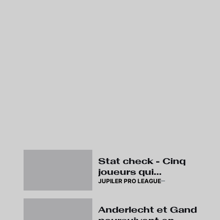
Stat check - Cinq
joueurs qui
JUPILER PRO LEAGUE
méritent le
déplacement au
stade
Anderlecht et Gand