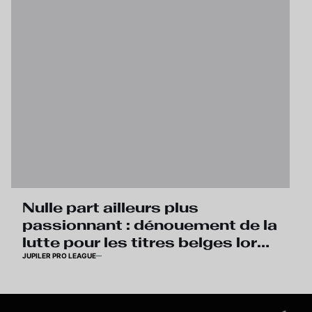
Nulle part ailleurs plus
passionnant : dénouement de la
lutte pour les titres belges lors
JUPILER PRO LEAGUE
de la dernière journée