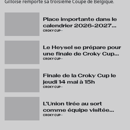
Gilloise remporte sa troisième Coupe de Belgique.
Place importante dans le
calendrier 2026-2027
CROKY CUP
pour la Croky Cup
Le Heysel se prépare pour
une finale de Croky Cup
CROKY CUP
100 % bruxelloise
Finale de la Croky Cup le
jeudi 14 mai à 15h
CROKY CUP
L'Union tirée au sort
comme équipe visitée
CROKY CUP
pour la finale de la Croky
Cup