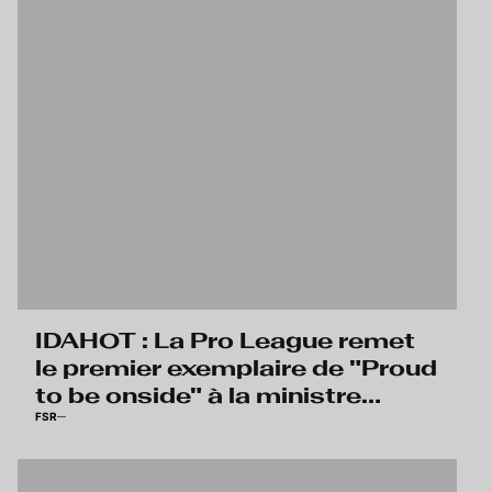
IDAHOT : La Pro League remet
le premier exemplaire de "Proud
to be onside" à la ministre
FSR
flamande pour l’égalité des
chances