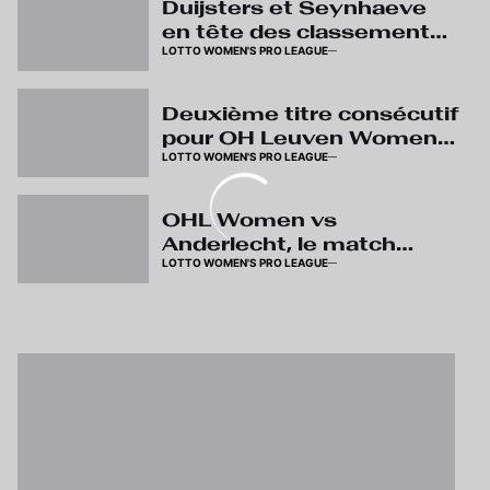
Duijsters et Seynhaeve
en tête des classements
LOTTO WOMEN'S PRO LEAGUE
individuels
Deuxième titre consécutif
pour OH Leuven Women
LOTTO WOMEN'S PRO LEAGUE
en Lotto Super League
OHL Women vs
Anderlecht, le match
LOTTO WOMEN'S PRO LEAGUE
décisif pour le titre
samedi