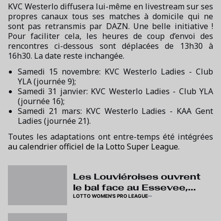
KVC Westerlo diffusera lui-même en livestream sur ses
propres canaux tous ses matches à domicile qui ne
sont pas retransmis par DAZN. Une belle initiative !
Pour faciliter cela, les heures de coup d’envoi des
rencontres ci-dessous sont déplacées de 13h30 à
16h30. La date reste inchangée.
Samedi 15 novembre: KVC Westerlo Ladies - Club
YLA (journée 9);
Samedi 31 janvier: KVC Westerlo Ladies - Club YLA
(journée 16);
Samedi 21 mars: KVC Westerlo Ladies - KAA Gent
Ladies (journée 21).
Toutes les adaptations ont entre-temps été intégrées
au calendrier officiel de la Lotto Super League
.
Les Louviéroises ouvrent
le bal face au Essevee,
LOTTO WOMEN'S PRO LEAGUE
premier duel wallon lors
de la 2ème journée