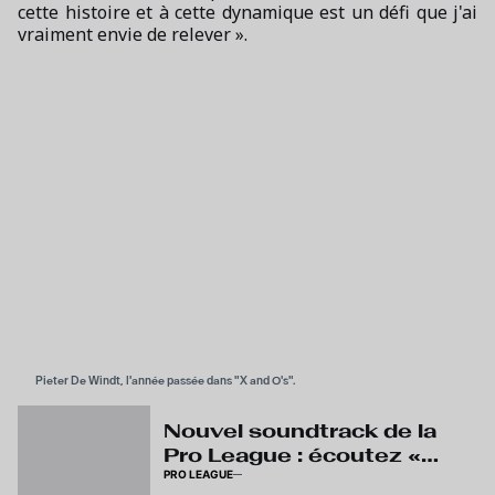
cette histoire et à cette dynamique est un défi que j'ai
vraiment envie de relever ».
Pieter De Windt, l'année passée dans "X and O's".
Nouvel soundtrack de la
Pro League : écoutez «
PRO LEAGUE
The Reset »