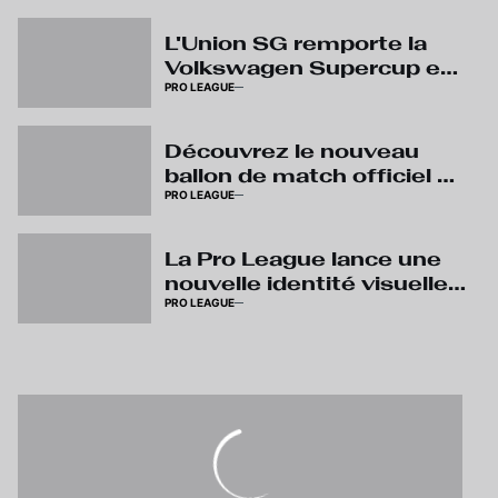
L'Union SG remporte la
Volkswagen Supercup et
PRO LEAGUE
décroche le premier
trophée de la saison
Découvrez le nouveau
ballon de match officiel de
PRO LEAGUE
Kipsta
La Pro League lance une
nouvelle identité visuelle :
PRO LEAGUE
« Live The Game »