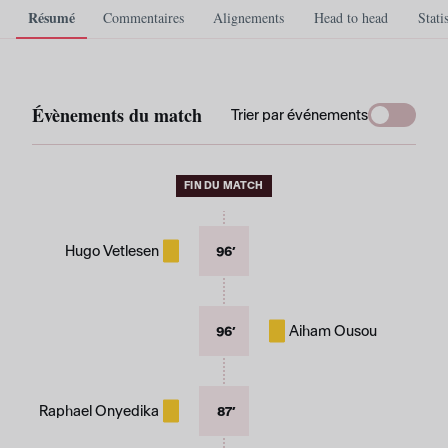
Résumé
Commentaires
Alignements
Head to head
Stati
Évènements du match
Trier par événements
FIN DU MATCH
Hugo Vetlesen
96
’
Aiham Ousou
96
’
Raphael Onyedika
87
’