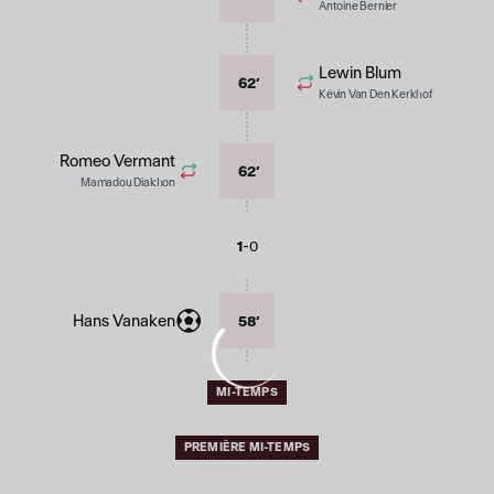
Antoine Bernier
Lewin Blum
62
’
Kévin Van Den Kerkhof
Romeo Vermant
62
’
Mamadou Diakhon
-
1
0
Hans Vanaken
58
’
MI-TEMPS
PREMIÈRE MI-TEMPS