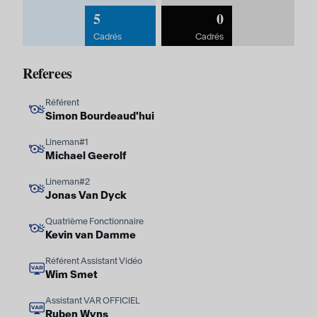
5
0
Cadrés
Cadrés
Referees
Référent
Simon Bourdeaud'hui
Lineman#1
Michael Geerolf
Lineman#2
Jonas Van Dyck
Quatrième Fonctionnaire
Kevin van Damme
Référent Assistant Vidéo
Wim Smet
Assistant VAR OFFICIEL
Ruben Wyns