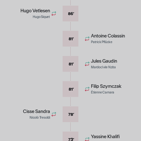
Hugo Vetlesen
86
’
Hugo Siquet
Antoine Colassin
81
’
Patrick Pflücke
Jules Gaudin
81
’
Mardochée Nzita
Filip Szymczak
81
’
Étienne Camara
Cisse Sandra
78
’
Nicolò Tresoldi
Yassine Khalifi
73
’