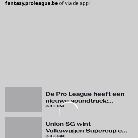
fantasy.proleague.be
of via de app!
De Pro League heeft een
nieuwe soundtrack:
PRO LEAGUE
beluister ‘The Reset’
Union SG wint
Volkswagen Supercup en
PRO LEAGUE
pakt eerste prijs van het