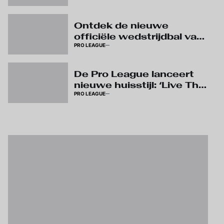
seizoen
Ontdek de nieuwe
officiële wedstrijdbal van
PRO LEAGUE
Kipsta
De Pro League lanceert
nieuwe huisstijl: ‘Live The
PRO LEAGUE
Game’