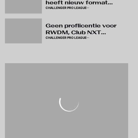
heeft nieuw format
CHALLENGER PRO LEAGUE
zonder quota voor U23
Geen proflicentie voor
RWDM, Club NXT
CHALLENGER PRO LEAGUE
verzekert behoud