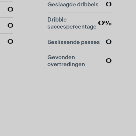
0
Geslaagde dribbels
0
Dribble
0%
0
succespercentage
0
0
Beslissende passes
Gevonden
0
overtredingen