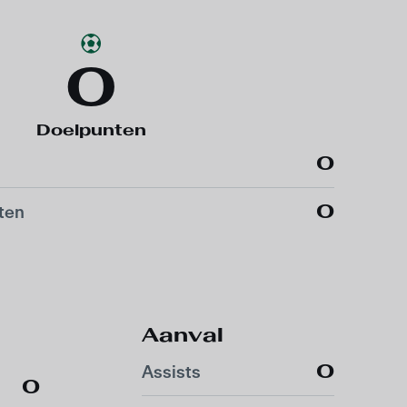
0
Doelpunten
0
0
ten
Aanval
0
Assists
0