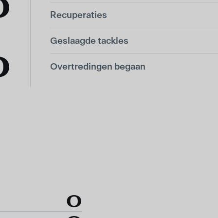
0
Recuperaties
Geslaagde tackles
0
Overtredingen begaan
0