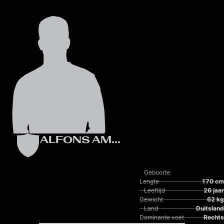
Skip to main content
ALFONS AMADE
Geboorte
Lengte
170 cm
Leeftijd
26 jaar
Gewicht
62 kg
Land
Duitsland
Dominante voet
Rechts