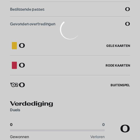
0
Beslissende passes
0
Gevonden overtredingen
0
GELE KAARTEN
0
RODE KAARTEN
0
BUITENSPEL
Verdediging
Duels
0
0
0
Gewonnen
Verloren