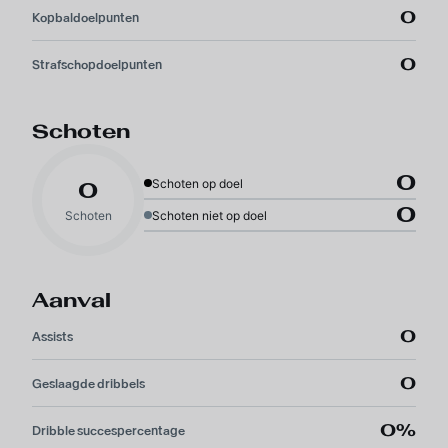
0
Kopbaldoelpunten
0
Strafschopdoelpunten
Schoten
0
Schoten op doel
0
0
Schoten
Schoten niet op doel
Aanval
0
Assists
0
Geslaagde dribbels
0%
Dribble succespercentage