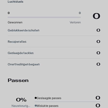
Luchtduels
0
0
0
Gewonnen
Verloren
0
Geblokkeerde schoten
0
Recuperaties
0
Geslaagde tackles
0
Overtredingen begaan
Passen
0
Geslaagde passes
0%
0
Nauwkeurigheid
Mislukte passes